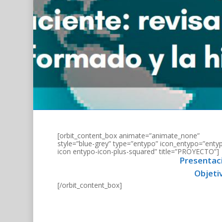
[orbit_content_box animate=”animate_none”
style=”blue-grey” type=”entypo” icon_entypo=”enty
icon entypo-icon-plus-squared” title=”PROYECTO”]
Presentac
Objeti
[/orbit_content_box]