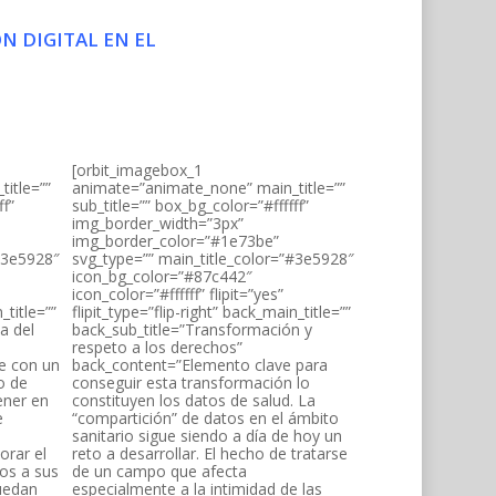
N DIGITAL EN EL
[orbit_imagebox_1
itle=””
animate=”animate_none” main_title=””
ff”
sub_title=”” box_bg_color=”#ffffff”
img_border_width=”3px”
img_border_color=”#1e73be”
”#3e5928″
svg_type=”” main_title_color=”#3e5928″
icon_bg_color=”#87c442″
icon_color=”#ffffff” flipit=”yes”
_title=””
flipit_type=”flip-right” back_main_title=””
a del
back_sub_title=”Transformación y
respeto a los derechos”
e con un
back_content=”Elemento clave para
o de
conseguir esta transformación lo
ener en
constituyen los datos de salud. La
e
“compartición” de datos en el ámbito
sanitario sigue siendo a día de hoy un
orar el
reto a desarrollar. El hecho de tratarse
os a sus
de un campo que afecta
puedan
especialmente a la intimidad de las