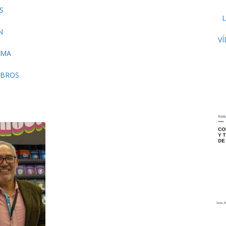
S
N
V
RMA
IBROS