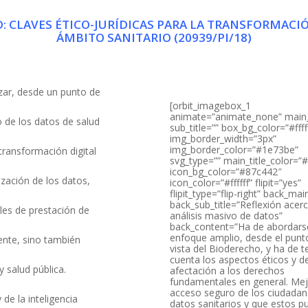
: CLAVES ÉTICO-JURÍDICAS PARA LA TRANSFORMACIÓ
ÁMBITO SANITARIO (20939/PI/18)
izar, desde un punto de
[orbit_imagebox_1
animate=”animate_none” main_t
so de los datos de salud
sub_title=”” box_bg_color=”#ffff
img_border_width=”3px”
img_border_color=”#1e73be”
ransformación digital
svg_type=”” main_title_color=
icon_bg_color=”#87c442″
lización de los datos,
icon_color=”#ffffff” flipit=”yes”
flipit_type=”flip-right” back_main
back_sub_title=”Reflexión acerc
ales de prestación de
análisis masivo de datos”
back_content=”Ha de abordars
enfoque amplio, desde el punt
iente, sino también
vista del Bioderecho, y ha de t
cuenta los aspectos éticos y d
y salud pública.
afectación a los derechos
fundamentales en general. Mej
acceso seguro de los ciudadan
 de la inteligencia
datos sanitarios y que estos 