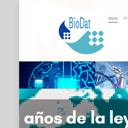
Skip
to
main
content
Inicio
Pr