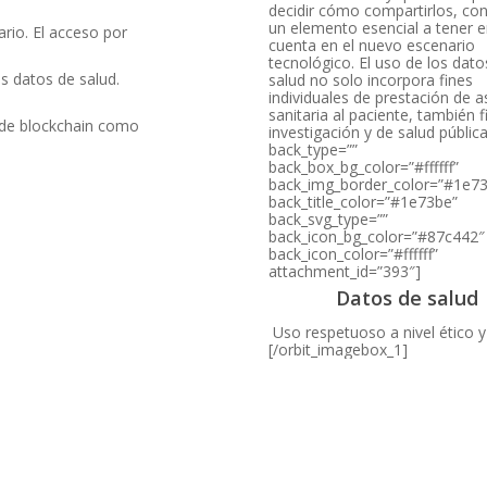
decidir cómo compartirlos, con
un elemento esencial a tener 
tario. El acceso por
cuenta en el nuevo escenario
tecnológico. El uso de los dato
us datos de salud.
salud no solo incorpora fines
individuales de prestación de a
sanitaria al paciente, también 
n de blockchain como
investigación y de salud pública
back_type=””
back_box_bg_color=”#ffffff”
back_img_border_color=”#1e7
back_title_color=”#1e73be”
back_svg_type=””
back_icon_bg_color=”#87c442″
back_icon_color=”#ffffff”
attachment_id=”393″]
Datos de salud
Uso respetuoso a nivel ético y 
[/orbit_imagebox_1]