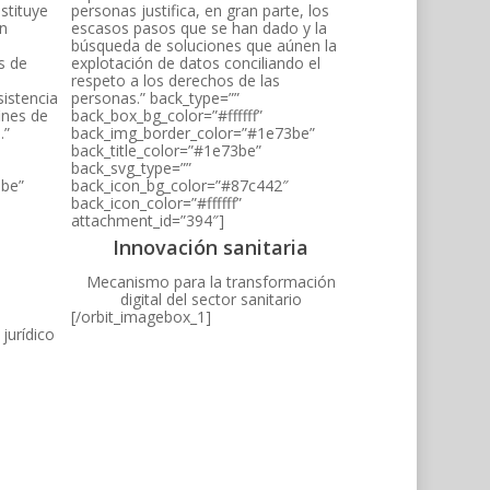
stituye
personas justifica, en gran parte, los
en
escasos pasos que se han dado y la
búsqueda de soluciones que aúnen la
s de
explotación de datos conciliando el
respeto a los derechos de las
sistencia
personas.” back_type=””
fines de
back_box_bg_color=”#ffffff”
.”
back_img_border_color=”#1e73be”
back_title_color=”#1e73be”
back_svg_type=””
3be”
back_icon_bg_color=”#87c442″
back_icon_color=”#ffffff”
attachment_id=”394″]
Innovación sanitaria
Mecanismo para la transformación
digital del sector sanitario
[/orbit_imagebox_1]
jurídico