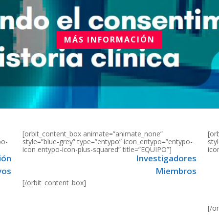
MÁS INFORMACIÓN
[orbit_content_box animate=”animate_none”
[or
po-
style=”blue-grey” type=”entypo” icon_entypo=”entypo-
sty
icon entypo-icon-plus-squared” title=”EQUIPO”]
ico
ión
Investigadores
vos
Miembros
[/orbit_content_box]
[/o