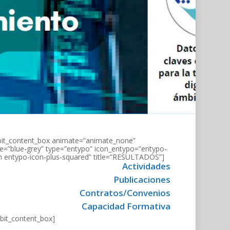
bit_content_box animate=”animate_none”
le=”blue-grey” type=”entypo” icon_entypo=”entypo-
n entypo-icon-plus-squared” title=”RESULTADOS”]
Actividades
Publicaciones
Contratos/Convenios
Capacidad Formativa
rbit_content_box]